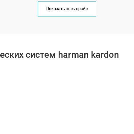
от 40 мин
о
Показать весь прайс
от 90 мин
о
от 80 мин
о
еских систем harman kardon