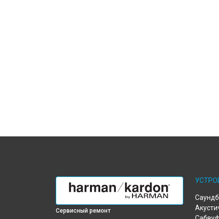
УСТРО
Саундб
Акусти
Сервисный ремонт
Сабву