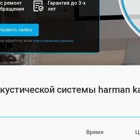
с ремонт
Гарантия до 3-х
обращения
лет
править заявку
 на обработку моих
персональных данных.
кустической системы harman kar
Время
Ц