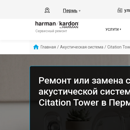
ул
Пермь
▼
УСЛУГИ
Сервисный ремонт
Главная
/
Акустическая система
/
Citation To
Ремонт или замена 
акустической систе
Citation Tower в Пер