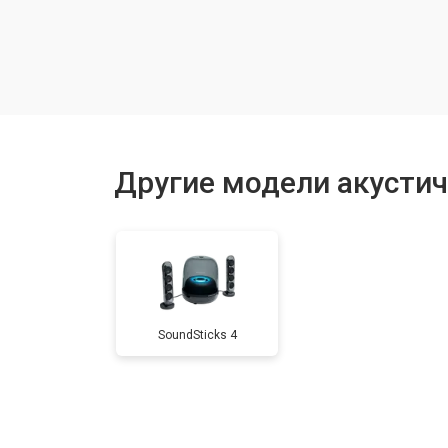
Замена Wi-Fi
Ремонт блока питания
Ремонт или замена сабвуфера
Другие модели акустич
SoundSticks 4